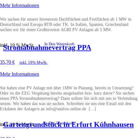
Mehr Informationen
Wir suchen für unsere Investoren Dachflächen und Freiflächen ab 1 MW in
Deutschland und Europa RTB oder TK. In Italien, Spanien, Griechenland
suchen wir für einen Großinvestor AGRI PV Anlagen ab 5 MW.
In Den Warenkorb
inkl. 19 % MwSt.
Stromabnahmevertrag PPA
35,70
€
inkl. 19% MwSt.
Mehr Informationen
Sie haben eine PV Anlage mit über 1MW in Planung, bereits in Umsetzung?
Oder ist die EEG Vergütung bereits ausgelaufen bzw. kurz davor? Sie suchen
einen PPA Stromabnahmevertrag? Dann sollten Sie sich mit uns in Verbindung
setzen. Wir haben das was sie suchen. Schreiben sie uns eine Email mit den
Eckdaten der Anlage/n an info@sunfox-online.de […]
Gartengrundstück in Erfurt Kühnhausen
In Den Warenkorb
inkl. 19 % MwSt.