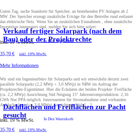
Guten Tag, suche Standorte für Speicher, an bestehenden PV Anlagen ab 2
MW. Der Speicher erzeugt zusätzliche Erträge für den Betreibe rund entlastet
das elektrische Netz. Wenn Sie an zusätzlichen Einnahmen , ohne zusätzliche
Investition interessiert sind, melden Sie sich bitte sofort.
Verkauf fertiger Solarpark (nach dem
Bau) oder der Projektrechte
In Den Warenkorb
inkl. 19 % MwSt.
35,70
€
inkl. 19% MwSt.
Mehr Informationen
Wir sind ein Ingenieurbüro für Solarparks und wir entwickeln derzeit zwei
parallele Solarparks (2,2 MWp + 3,0 MWp) in NRW im Auftrag der
Projektrechte-Eigentümer. Hier die Eckdaten der beiden Projekte: Freifläche
(ca. 2,2 MWp) Ausrichtung Süd Neigung 15° Jahresstromproduktion: 2,16
GWh Nur PPA möglich. Interessenten für Stromabnahme sind vorhanden.
Aufdachanlage (ca. 3,0 MWp) Ausrichtung Süd, […]
Dachflächen und Freiflächen zur Pacht
gesucht
In Den Warenkorb
inkl. 19 % MwSt.
35,70
€
inkl. 19% MwSt.