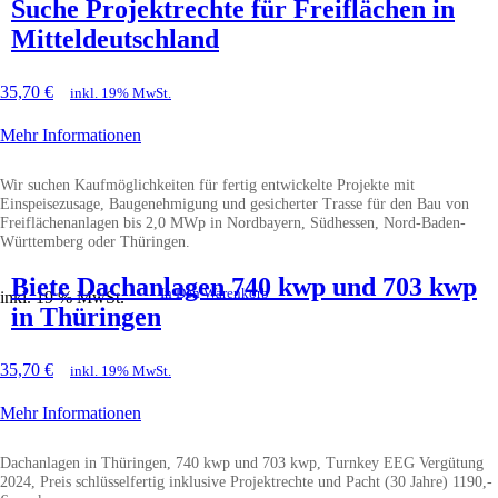
Suche Projektrechte für Freiflächen in
Mitteldeutschland
35,70
€
inkl. 19% MwSt.
Mehr Informationen
Wir suchen Kaufmöglichkeiten für fertig entwickelte Projekte mit
Einspeisezusage, Baugenehmigung und gesicherter Trasse für den Bau von
Freiflächenanlagen bis 2,0 MWp in Nordbayern, Südhessen, Nord-Baden-
Württemberg oder Thüringen.
Biete Dachanlagen 740 kwp und 703 kwp
In Den Warenkorb
inkl. 19 % MwSt.
in Thüringen
35,70
€
inkl. 19% MwSt.
Mehr Informationen
Dachanlagen in Thüringen, 740 kwp und 703 kwp, Turnkey EEG Vergütung
2024, Preis schlüsselfertig inklusive Projektrechte und Pacht (30 Jahre) 1190,-